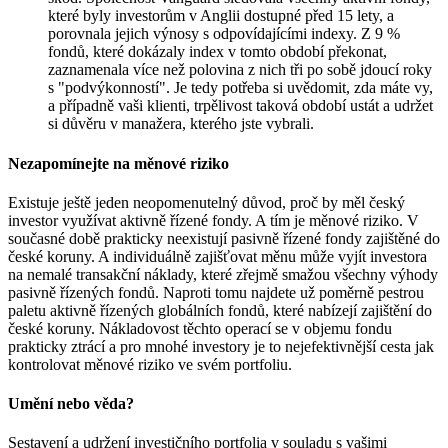
které byly investorům v Anglii dostupné před 15 lety, a
porovnala jejich výnosy s odpovídajícími indexy. Z 9 %
fondů, které dokázaly index v tomto období překonat,
zaznamenala více než polovina z nich tři po sobě jdoucí roky
s "podvýkonností". Je tedy potřeba si uvědomit, zda máte vy,
a případně vaši klienti, trpělivost taková období ustát a udržet
si důvěru v manažera, kterého jste vybrali.
Nezapomínejte na měnové riziko
Existuje ještě jeden neopomenutelný důvod, proč by měl český
investor využívat aktivně řízené fondy. A tím je měnové riziko. V
současné době prakticky neexistují pasivně řízené fondy zajištěné do
české koruny. A individuálně zajišťovat měnu může vyjít investora
na nemalé transakční náklady, které zřejmě smažou všechny výhody
pasivně řízených fondů. Naproti tomu najdete už poměrně pestrou
paletu aktivně řízených globálních fondů, které nabízejí zajištění do
české koruny. Nákladovost těchto operací se v objemu fondu
prakticky ztrácí a pro mnohé investory je to nejefektivnější cesta jak
kontrolovat měnové riziko ve svém portfoliu.
Umění nebo věda?
Sestavení a udržení investičního portfolia v souladu s vašimi