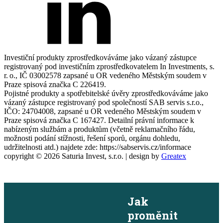
Investiční produkty zprostředkováváme jako vázaný zástupce
registrovaný pod investičním zprostředkovatelem In Investments, s.
r. o., IČ 03002578 zapsané u OR vedeného Městským soudem v
Praze spisová značka C 226419.
Pojistné produkty a spotřebitelské úvěry zprostředkováváme jako
vázaný zástupce registrovaný pod společností SAB servis s.r.o.,
IČO: 24704008, zapsané u OR vedeného Městským soudem v
Praze spisová značka C 167427. Detailní právní informace k
nabízeným službám a produktům (včetně reklamačního řádu,
možnosti podání stížnosti, řešení sporů, orgánu dohledu,
udržitelnosti atd.) najdete zde: https://sabservis.cz/informace
copyright ©
2026
Saturia Invest, s.r.o. | design by
Greatex
×
Jak
proměnit