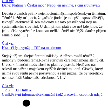
Číst víc
Daně: Platíme v Česku moc? Nebo jen nevíme, s čím srovnávat?
Debata o daních patří k nejemocionálnějším společenským tématům.
Téměř každý má pocit, že „někde jinde“ je to lepší – spravedlivější,
levnější, efektivnější. Jen málokdy ale tato přesvědčení stojí na
systematickém srovnání. U daní přitom platí více než kde jinde, že
jedno číslo vytržené z kontextu neříká téměř nic. Výše daně z příjmu
sama o sobě […]
Číst víc
Hra s čísly - využijte DIP na maximum
Stejný příjem. Stejné firemní náklady. A přesto rozdíl téměř 2
miliony v budoucí rentě.Rovná startovní čára neznamená stejný cíl.
U cest k finanční nezávislosti to platí dvojnásob. Nedávno nás
oslovil manažer s majetkem vyšších desítek milionů. Člověk, který
už má svou rentu pevně postavenou a sám přiznal, že by teoreticky
nemusel řešit žádné další „drobnosti“. […]
Číst víc
1
2
3
…
12
Další »
Ceník
Právní informace
Reklamační řád
Zpracování osobních údajů