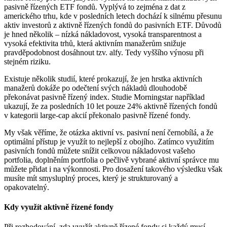
pasivně řízených ETF fondů. Vyplývá to zejména z dat z
amerického trhu, kde v posledních letech dochází k silnému přesunu
aktiv investorů z aktivně řízených fondů do pasivních ETF. Důvodů
je hned několik – nízká nákladovost, vysoká transparentnost a
vysoká efektivita trhů, která aktivním manažerům snižuje
pravděpodobnost dosáhnout tzv. alfy. Tedy vyššího výnosu při
stejném riziku.
Existuje několik studií, které prokazují, že jen hrstka aktivních
manažerů dokáže po odečtení svých nákladů dlouhodobě
překonávat pasivně řízený index. Studie Morningstar například
ukazují, že za posledních 10 let pouze 24% aktivně řízených fondů
v kategorii large-cap akcií překonalo pasivně řízené fondy.
My však věříme, že otázka aktivní vs. pasivní není černobílá, a že
optimální přístup je využít to nejlepší z obojího. Zatímco využitím
pasivních fondů můžete snížit celkovou nákladovost vašeho
portfolia, doplněním portfolia o pečlivě vybrané aktivní správce mu
můžete přidat i na výkonnosti. Pro dosažení takového výsledku však
musíte mít smysluplný proces, který je strukturovaný a
opakovatelný.
Kdy využít aktivně řízené fondy
Při rozhodování, zda využít aktivně řízené fondy si každý musí