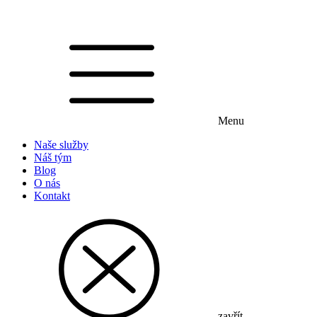
Menu
Naše služby
Náš tým
Blog
O nás
Kontakt
zavřít