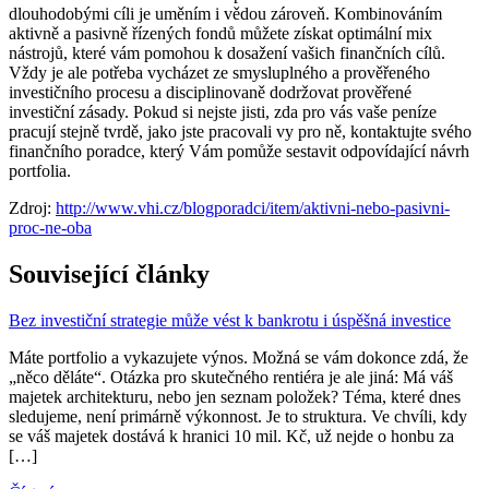
dlouhodobými cíli je uměním i vědou zároveň. Kombinováním
aktivně a pasivně řízených fondů můžete získat optimální mix
nástrojů, které vám pomohou k dosažení vašich finančních cílů.
Vždy je ale potřeba vycházet ze smysluplného a prověřeného
investičního procesu a disciplinovaně dodržovat prověřené
investiční zásady. Pokud si nejste jisti, zda pro vás vaše peníze
pracují stejně tvrdě, jako jste pracovali vy pro ně, kontaktujte svého
finančního poradce, který Vám pomůže sestavit odpovídající návrh
portfolia.
Zdroj:
http://www.vhi.cz/blogporadci/item/aktivni-nebo-pasivni-
proc-ne-oba
Související články
Bez investiční strategie může vést k bankrotu i úspěšná investice
Máte portfolio a vykazujete výnos. Možná se vám dokonce zdá, že
„něco děláte“. Otázka pro skutečného rentiéra je ale jiná: Má váš
majetek architekturu, nebo jen seznam položek? Téma, které dnes
sledujeme, není primárně výkonnost. Je to struktura. Ve chvíli, kdy
se váš majetek dostává k hranici 10 mil. Kč, už nejde o honbu za
[…]