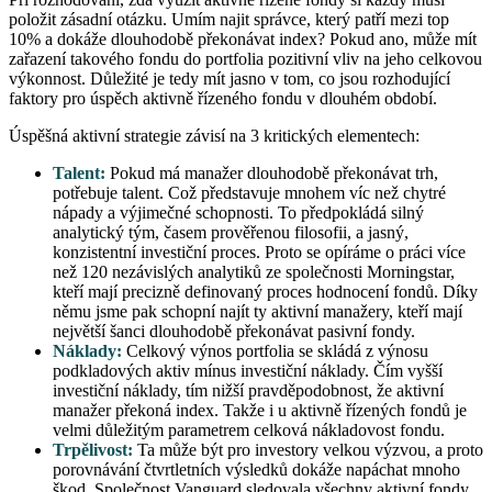
položit zásadní otázku. Umím najit správce, který patří mezi top
10% a dokáže dlouhodobě překonávat index? Pokud ano, může mít
zařazení takového fondu do portfolia pozitivní vliv na jeho celkovou
výkonnost. Důležité je tedy mít jasno v tom, co jsou rozhodující
faktory pro úspěch aktivně řízeného fondu v dlouhém období.
Úspěšná aktivní strategie závisí na 3 kritických elementech:
Talent:
Pokud má manažer dlouhodobě překonávat trh,
potřebuje talent. Což představuje mnohem víc než chytré
nápady a výjimečné schopnosti. To předpokládá silný
analytický tým, časem prověřenou filosofii, a jasný,
konzistentní investiční proces. Proto se opíráme o práci více
než 120 nezávislých analytiků ze společnosti Morningstar,
kteří mají precizně definovaný proces hodnocení fondů. Díky
němu jsme pak schopní najít ty aktivní manažery, kteří mají
největší šanci dlouhodobě překonávat pasivní fondy.
Náklady:
Celkový výnos portfolia se skládá z výnosu
podkladových aktiv mínus investiční náklady. Čím vyšší
investiční náklady, tím nižší pravděpodobnost, že aktivní
manažer překoná index. Takže i u aktivně řízených fondů je
velmi důležitým parametrem celková nákladovost fondu.
Trpělivost:
Ta může být pro investory velkou výzvou, a proto
porovnávání čtvrtletních výsledků dokáže napáchat mnoho
škod. Společnost Vanguard sledovala všechny aktivní fondy,