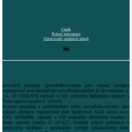
Ceník
Právní informace
Zpracování osobních údajů
Investiční produkty zprostředkováváme jako vázaný zástupce
registrovaný pod investičním zprostředkovatelem In Investments, s.
r. o., IČ 03002578 zapsané u OR vedeného Městským soudem v
Praze spisová značka C 226419.
Pojistné produkty a spotřebitelské úvěry zprostředkováváme jako
vázaný zástupce registrovaný pod společností SAB servis s.r.o.,
IČO: 24704008, zapsané u OR vedeného Městským soudem v
Praze spisová značka C 167427. Detailní právní informace k
nabízeným službám a produktům (včetně reklamačního řádu,