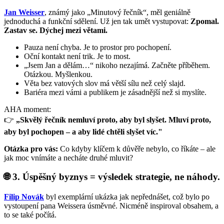
Jan Weisser
, známý jako „Minutový řečník“, měl geniálně
jednoduchá a funkční sdělení. Už jen tak umět vystupovat:
Zpomal.
Zastav se. Dýchej mezi větami.
Pauza není chyba. Je to prostor pro pochopení.
Oční kontakt není trik. Je to most.
„Jsem Jan a dělám…“ nikoho nezajímá. Začněte příběhem.
Otázkou. Myšlenkou.
Věta bez vatových slov má větší sílu než celý slajd.
Bariéra mezi vámi a publikem je zásadnější než si myslíte.
AHA moment:
👉
„Skvělý řečník nemluví proto, aby byl slyšet. Mluví proto,
aby byl pochopen – a aby lidé chtěli slyšet víc."
Otázka pro vás:
Co kdyby klíčem k důvěře nebylo, co říkáte – ale
jak moc vnímáte a necháte druhé mluvit?
🌐 3. Úspěšný byznys = výsledek strategie, ne náhody.
Filip Novák
byl exemplární ukázka jak nepřednášet, což bylo po
vystoupení pana Weissera úsměvné. Nicméně inspiroval obsahem, a
to se také počítá.