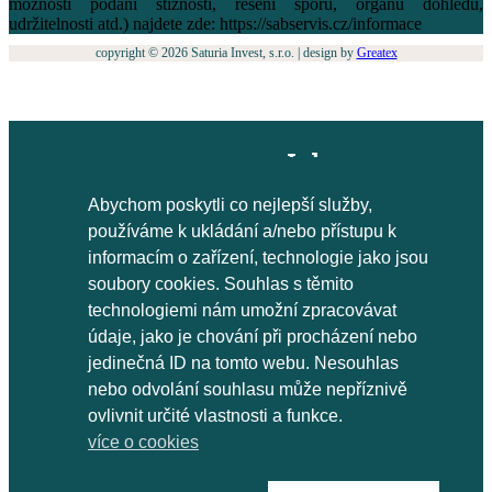
možnosti podání stížnosti, řešení sporů, orgánu dohledu,
udržitelnosti atd.) najdete zde: https://sabservis.cz/informace
copyright ©
2026
Saturia Invest, s.r.o. | design by
Greatex
×
Jak
proměnit
Abychom poskytli co nejlepší služby,
roztříštěné
používáme k ukládání a/nebo přístupu k
investice ve
informacím o zařízení, technologie jako jsou
strategii?
soubory cookies. Souhlas s těmito
technologiemi nám umožní zpracovávat
údaje, jako je chování při procházení nebo
jedinečná ID na tomto webu. Nesouhlas
nebo odvolání souhlasu může nepříznivě
ovlivnit určité vlastnosti a funkce.
více o cookies
STÁHNOUT