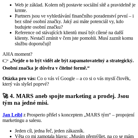
Web je základ. Kolem něj postavte sociální sítě a pravidelně je
krmte.
Partners jsou ve vyhledávání finančního poradenství první – i
bez silné osobní značky. Jaký asi máte potenciál vy, kdo
budujete osobní značku?
Reference od stávajících klientů musí být cílené na další
klienty. Nestačí zmínit v čem jste pomohli. Musí zaznít komu
službu doporučují!
AHA moment?
👉
„Nejde o to být vidět ale být zapamatovatelný a strategický.
Osobní značka je důvěra v čitelné formě.“
Otázka pro vás:
Co o vás ví Google – a co si o vás myslí člověk,
který vás slyšel poprvé?
🚀 4. MARS aneb spojte marketing a prodej. Jsou
tým na jedné misi.
Jan Leibl
z Prosperio přišel s konceptem „MARS tým“ – propojení
marketingu a salesu.
Jeden cíl, jedna řeč, jeden zákazník.
Věta co mi zamotala hlavu: „Musím přemýšlet, na co se mám