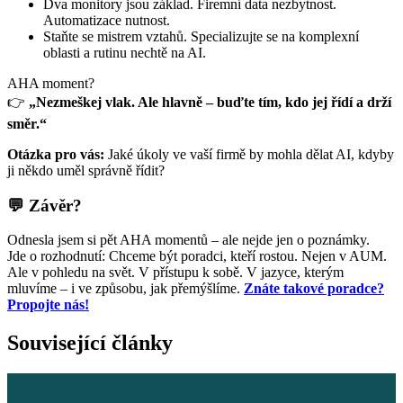
Dva monitory jsou základ. Firemní data nezbytnost.
Automatizace nutnost.
Staňte se mistrem vztahů. Specializujte se na komplexní
oblasti a rutinu nechtě na AI.
AHA moment?
👉
„Nezmeškej vlak. Ale hlavně – buďte tím, kdo jej řídí a drží
směr.“
Otázka pro vás:
Jaké úkoly ve vaší firmě by mohla dělat AI, kdyby
ji někdo uměl správně řídit?
💬 Závěr?
Odnesla jsem si pět AHA momentů – ale nejde jen o poznámky.
Jde o rozhodnutí: Chceme být poradci, kteří rostou. Nejen v AUM.
Ale v pohledu na svět. V přístupu k sobě. V jazyce, kterým
mluvíme – i ve způsobu, jak přemýšlíme.
Znáte takové poradce?
Propojte nás!
Související články