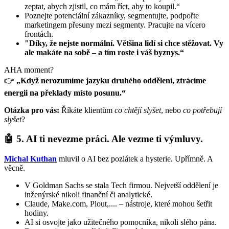
zeptat, abych zjistil, co mám říct, aby to koupil.“
Poznejte potenciální zákazníky, segmentujte, podpořte
marketingem přesuny mezi segmenty. Pracujte na vícero
frontách.
"Díky, že nejste normální. Většina lidí si chce stěžovat. Vy
ale makáte na sobě – a tím roste i váš byznys.“
AHA moment?
👉
„Když nerozumíme jazyku druhého oddělení, ztrácíme
energii na překlady místo posunu.“
Otázka pro vás:
Říkáte klientům
co chtějí slyšet
, nebo
co potřebují
slyšet
?
🤖 5. AI ti nevezme práci. Ale vezme ti výmluvy.
Michal Kuthan
mluvil o AI bez pozlátek a hysterie. Upřímně. A
věcně.
V Goldman Sachs se stala Tech firmou. Nejvetší oddělení je
inženýrské nikoli finanční či analytické.
Claude, Make.com, Plout,.... – nástroje, které mohou šetřit
hodiny.
AI si osvojte jako užitečného pomocníka, nikoli slého pána.