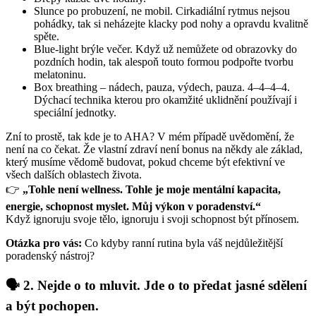
Slunce po probuzení, ne mobil. Cirkadiální rytmus nejsou
pohádky, tak si neházejte klacky pod nohy a opravdu kvalitně
spěte.
Blue-light brýle večer. Když už nemůžete od obrazovky do
pozdních hodin, tak alespoň touto formou podpořte tvorbu
melatoninu.
Box breathing – nádech, pauza, výdech, pauza. 4–4–4–4.
Dýchací technika kterou pro okamžité uklidnění používají i
speciální jednotky.
Zní to prostě, tak kde je to AHA? V mém případě uvědomění, že
není na co čekat. Že vlastní zdraví není bonus na někdy ale základ,
který musíme vědomě budovat, pokud chceme být efektivní ve
všech dalších oblastech života.
👉
„Tohle není wellness. Tohle je moje mentální kapacita,
energie, schopnost myslet. Můj výkon v poradenství.“
Když ignoruju svoje tělo, ignoruju i svoji schopnost být přínosem.
Otázka pro vás:
Co kdyby ranní rutina byla váš nejdůležitější
poradenský nástroj?
🗣️ 2. Nejde o to mluvit. Jde o to předat jasné sdělení
a být pochopen.