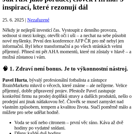
inspirací, které rezonují dál
25. 6. 2025
|
Nezařazené
Někdy je nejlepší investicí čas. Vystoupit z denního provozu,
sednout si mezi kolegy, otevřít oči i uši – a nechat na sebe působit
nové myšlenky. První den konference AFP ČR pro mě nebyl jen
informační. Byl lehce transformační a po všech stránkách velmi
příjemný. Přinesl mi pět AHA momentů, které mi zůstaly v hlavě – a
možná zůstanou i vám.
🧠 1. Zdraví není bonus. Je to výkonnostní nástroj.
Pavel Hurta
, bývalý profesionální fotbalista a zástupce
BrainMarketu mluvil o věcech, které známe – ale nežijeme. Velice
příjemný, dobře připravený projev. Přestože Pavel zastupuje
konkrétní firmu na prodej doplňků stravy a dalších produktů, nešlo o
prodejní ani jinak nátlakovou řeč. Člověk se musel zamyslet nad
vlastním způsobem, tempem a kvalitou života. Stačí poměrně málo a
můžete pro sebe udělat hodně.
Voda se solí nebo citronem – první věc ráno. Káva až dvě
hodiny po vydatné snídani.
Dřepy každé dvě hodiny.