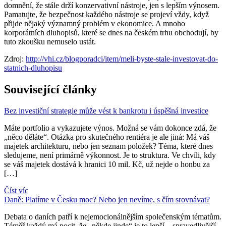
domnění, že stále drží konzervativní nástroje, jen s lepším výnosem.
Pamatujte, že bezpečnost každého nástroje se projeví vždy, když
přijde nějaký významný problém v ekonomice. A mnoho
korporátních dluhopisů, které se dnes na českém trhu obchodují, by
tuto zkoušku nemuselo ustát.
Zdroj:
http://vhi.cz/blogporadci/item/meli-byste-stale-investovat-do-
statnich-dluhopisu
Související články
Bez investiční strategie může vést k bankrotu i úspěšná investice
Máte portfolio a vykazujete výnos. Možná se vám dokonce zdá, že
„něco děláte“. Otázka pro skutečného rentiéra je ale jiná: Má váš
majetek architekturu, nebo jen seznam položek? Téma, které dnes
sledujeme, není primárně výkonnost. Je to struktura. Ve chvíli, kdy
se váš majetek dostává k hranici 10 mil. Kč, už nejde o honbu za
[…]
Číst víc
Daně: Platíme v Česku moc? Nebo jen nevíme, s čím srovnávat?
Debata o daních patří k nejemocionálnějším společenským tématům.
Téměř každý má pocit, že „někde jinde“ je to lepší – spravedlivější,