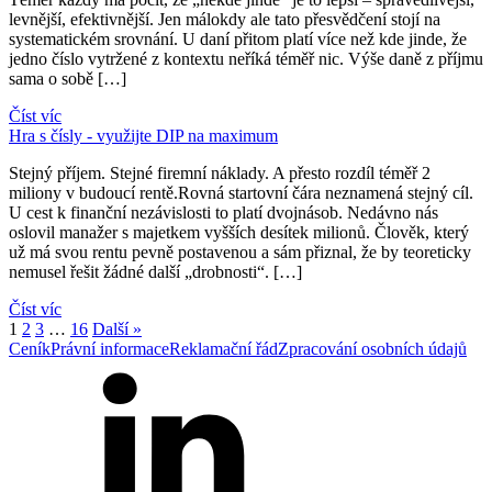
levnější, efektivnější. Jen málokdy ale tato přesvědčení stojí na
systematickém srovnání. U daní přitom platí více než kde jinde, že
jedno číslo vytržené z kontextu neříká téměř nic. Výše daně z příjmu
sama o sobě […]
Číst víc
Hra s čísly - využijte DIP na maximum
Stejný příjem. Stejné firemní náklady. A přesto rozdíl téměř 2
miliony v budoucí rentě.Rovná startovní čára neznamená stejný cíl.
U cest k finanční nezávislosti to platí dvojnásob. Nedávno nás
oslovil manažer s majetkem vyšších desítek milionů. Člověk, který
už má svou rentu pevně postavenou a sám přiznal, že by teoreticky
nemusel řešit žádné další „drobnosti“. […]
Číst víc
1
2
3
…
16
Další »
Ceník
Právní informace
Reklamační řád
Zpracování osobních údajů