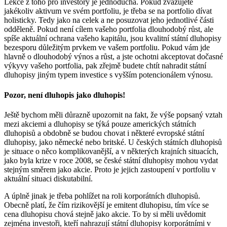
Lekce z toho pro investory je jednoduchá. Pokud zvažujete
jakékoliv aktivum ve svém portfoliu, je třeba se na portfolio dívat
holisticky. Tedy jako na celek a ne posuzovat jeho jednotlivé části
odděleně. Pokud není cílem vašeho portfolia dlouhodobý růst, ale
spíše aktuální ochrana vašeho kapitálu, jsou kvalitní státní dluhopisy
bezesporu důležitým prvkem ve vašem portfoliu. Pokud vám jde
hlavně o dlouhodobý výnos a růst, a jste ochotni akceptovat dočasné
výkyvy vašeho portfolia, pak zřejmě budete chtít nahradit státní
dluhopisy jiným typem investice s vyšším potencionálem výnosu.
Pozor, není dluhopis jako dluhopis!
Ještě bychom měli důrazně upozornit na fakt, že výše popsaný vztah
mezi akciemi a dluhopisy se týká pouze amerických státních
dluhopisů a obdobně se budou chovat i některé evropské státní
dluhopisy, jako německé nebo britské. U českých státních dluhopisů
je situace o něco komplikovanější, a v některých krajních situacích,
jako byla krize v roce 2008, se české státní dluhopisy mohou vydat
stejným směrem jako akcie. Proto je jejich zastoupení v portfoliu v
aktuální situaci diskutabilní.
A úplně jinak je třeba pohlížet na roli korporátních dluhopisů.
Obecně platí, že čím rizikovější je emitent dluhopisu, tím více se
cena dluhopisu chová stejně jako akcie. To by si měli uvědomit
zejména investoři, kteří nahrazují státní dluhopisy korporátními v