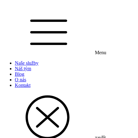
Menu
Naše služby
Náš tým
Blog
O nás
Kontakt
zavřít