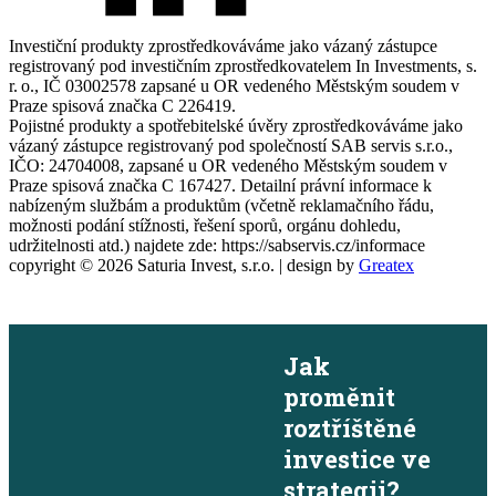
Investiční produkty zprostředkováváme jako vázaný zástupce
registrovaný pod investičním zprostředkovatelem In Investments, s.
r. o., IČ 03002578 zapsané u OR vedeného Městským soudem v
Praze spisová značka C 226419.
Pojistné produkty a spotřebitelské úvěry zprostředkováváme jako
vázaný zástupce registrovaný pod společností SAB servis s.r.o.,
IČO: 24704008, zapsané u OR vedeného Městským soudem v
Praze spisová značka C 167427. Detailní právní informace k
nabízeným službám a produktům (včetně reklamačního řádu,
možnosti podání stížnosti, řešení sporů, orgánu dohledu,
udržitelnosti atd.) najdete zde: https://sabservis.cz/informace
copyright ©
2026
Saturia Invest, s.r.o. | design by
Greatex
×
Jak
proměnit
roztříštěné
investice ve
strategii?