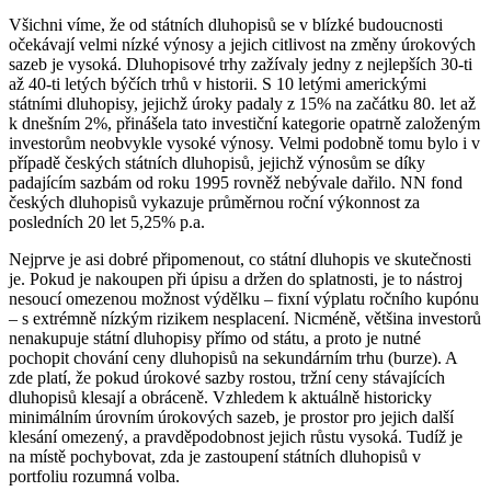
Všichni víme, že od státních dluhopisů se v blízké budoucnosti
očekávají velmi nízké výnosy a jejich citlivost na změny úrokových
sazeb je vysoká. Dluhopisové trhy zažívaly jedny z nejlepších 30-ti
až 40-ti letých býčích trhů v historii. S 10 letými americkými
státními dluhopisy, jejichž úroky padaly z 15% na začátku 80. let až
k dnešním 2%, přinášela tato investiční kategorie opatrně založeným
investorům neobvykle vysoké výnosy. Velmi podobně tomu bylo i v
případě českých státních dluhopisů, jejichž výnosům se díky
padajícím sazbám od roku 1995 rovněž nebývale dařilo. NN fond
českých dluhopisů vykazuje průměrnou roční výkonnost za
posledních 20 let 5,25% p.a.
Nejprve je asi dobré připomenout, co státní dluhopis ve skutečnosti
je. Pokud je nakoupen při úpisu a držen do splatnosti, je to nástroj
nesoucí omezenou možnost výdělku – fixní výplatu ročního kupónu
– s extrémně nízkým rizikem nesplacení. Nicméně, většina investorů
nenakupuje státní dluhopisy přímo od státu, a proto je nutné
pochopit chování ceny dluhopisů na sekundárním trhu (burze). A
zde platí, že pokud úrokové sazby rostou, tržní ceny stávajících
dluhopisů klesají a obráceně. Vzhledem k aktuálně historicky
minimálním úrovním úrokových sazeb, je prostor pro jejich další
klesání omezený, a pravděpodobnost jejich růstu vysoká. Tudíž je
na místě pochybovat, zda je zastoupení státních dluhopisů v
portfoliu rozumná volba.