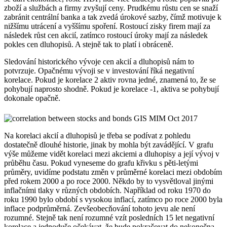
zboží a službách a firmy zvyšují ceny. Prudkému růstu cen se snaží
zabránit centrální banka a tak zvedá úrokové sazby, čímž motivuje k
nižšímu utrácení a vyššímu spoření. Rostoucí zisky firem mají za
následek růst cen akcií, zatímco rostoucí úroky mají za následek
pokles cen dluhopisů. A stejně tak to platí i obráceně.
Sledování historického vývoje cen akcií a dluhopisů nám to
potvrzuje. Opačnému vývoji se v investování říká negativní
korelace. Pokud je korelace 2 aktiv rovna jedné, znamená to, že se
pohybují naprosto shodně. Pokud je korelace -1, aktiva se pohybují
dokonale opačně.
Na korelaci akcií a dluhopisů je třeba se podívat z pohledu
dostatečně dlouhé historie, jinak by mohla být zavádějící. V grafu
výše můžeme vidět korelaci mezi akciemi a dluhopisy a její vývoj v
průběhu času. Pokud vyneseme do grafu křivku s pěti-letými
průměry, uvidíme podstatu změn v průměrné korelaci mezi obdobím
před rokem 2000 a po roce 2000. Někdo by to vysvětloval jinými
inflačními tlaky v různých obdobích. Například od roku 1970 do
roku 1990 bylo období s vysokou inflací, zatímco po roce 2000 byla
inflace podprůměrná. Zevšeobecňování tohoto jevu ale není
rozumné. Stejně tak není rozumné vzít posledních 15 let negativní
korelace a jednoduše očekávat, že bude pokračovat do nekonečna.