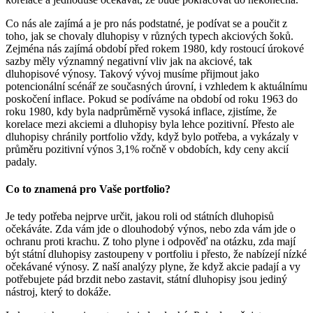
Co nás ale zajímá a je pro nás podstatné, je podívat se a poučit z
toho, jak se chovaly dluhopisy v různých typech akciových šoků.
Zejména nás zajímá období před rokem 1980, kdy rostoucí úrokové
sazby měly významný negativní vliv jak na akciové, tak
dluhopisové výnosy. Takový vývoj musíme přijmout jako
potencionální scénář ze současných úrovní, i vzhledem k aktuálnímu
poskočení inflace. Pokud se podíváme na období od roku 1963 do
roku 1980, kdy byla nadprůměrně vysoká inflace, zjistíme, že
korelace mezi akciemi a dluhopisy byla lehce pozitivní. Přesto ale
dluhopisy chránily portfolio vždy, když bylo potřeba, a vykázaly v
průměru pozitivní výnos 3,1% ročně v obdobích, kdy ceny akcií
padaly.
Co to znamená pro Vaše portfolio?
Je tedy potřeba nejprve určit, jakou roli od státních dluhopisů
očekáváte. Zda vám jde o dlouhodobý výnos, nebo zda vám jde o
ochranu proti krachu. Z toho plyne i odpověď na otázku, zda mají
být státní dluhopisy zastoupeny v portfoliu i přesto, že nabízejí nízké
očekávané výnosy. Z naší analýzy plyne, že když akcie padají a vy
potřebujete pád brzdit nebo zastavit, státní dluhopisy jsou jediný
nástroj, který to dokáže.