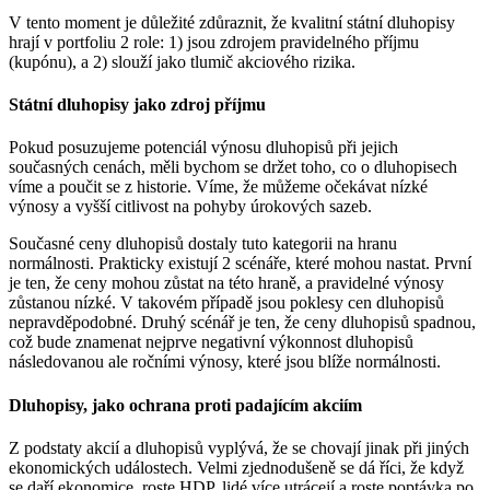
V tento moment je důležité zdůraznit, že kvalitní státní dluhopisy
hrají v portfoliu 2 role: 1) jsou zdrojem pravidelného příjmu
(kupónu), a 2) slouží jako tlumič akciového rizika.
Státní dluhopisy jako zdroj příjmu
Pokud posuzujeme potenciál výnosu dluhopisů při jejich
současných cenách, měli bychom se držet toho, co o dluhopisech
víme a poučit se z historie. Víme, že můžeme očekávat nízké
výnosy a vyšší citlivost na pohyby úrokových sazeb.
Současné ceny dluhopisů dostaly tuto kategorii na hranu
normálnosti. Prakticky existují 2 scénáře, které mohou nastat. První
je ten, že ceny mohou zůstat na této hraně, a pravidelné výnosy
zůstanou nízké. V takovém případě jsou poklesy cen dluhopisů
nepravděpodobné. Druhý scénář je ten, že ceny dluhopisů spadnou,
což bude znamenat nejprve negativní výkonnost dluhopisů
následovanou ale ročními výnosy, které jsou blíže normálnosti.
Dluhopisy, jako ochrana proti padajícím akciím
Z podstaty akcií a dluhopisů vyplývá, že se chovají jinak při jiných
ekonomických událostech. Velmi zjednodušeně se dá říci, že když
se daří ekonomice, roste HDP, lidé více utrácejí a roste poptávka po