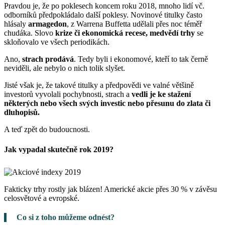
Pravdou je, že po poklesech koncem roku 2018, mnoho lidí vč.
odborníků předpokládalo další poklesy. Novinové titulky často
hlásaly
armagedon
, z Warrena Buffetta udělali přes noc téměř
chudáka. Slovo
krize či ekonomická recese, medvědí trhy
se
skloňovalo ve všech periodikách.
Ano,
strach prodává
. Tedy byli i ekonomové, kteří to tak černě
neviděli, ale nebylo o nich tolik slyšet.
Jisté však je, že takové titulky a předpovědi ve valné většině
investorů vyvolali pochybnosti, strach a
vedli je ke stažení
některých nebo všech svých investic nebo přesunu do zlata či
dluhopisů.
A teď zpět do budoucnosti.
Jak vypadal skutečně rok 2019?
Fakticky trhy rostly jak blázen! Americké akcie přes 30 % v závěsu
celosvětové a evropské.
Co si z toho můžeme odnést?