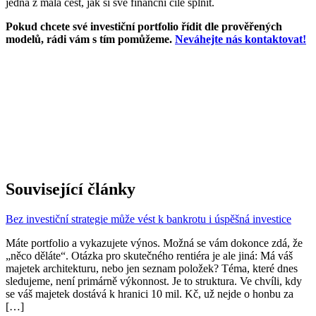
jedna z mála cest, jak si své finanční cíle splnit.
Pokud chcete své investiční portfolio řídit dle prověřených
modelů, rádi vám s tím pomůžeme.
Neváhejte nás kontaktovat!
Související články
Bez investiční strategie může vést k bankrotu i úspěšná investice
Máte portfolio a vykazujete výnos. Možná se vám dokonce zdá, že
„něco děláte“. Otázka pro skutečného rentiéra je ale jiná: Má váš
majetek architekturu, nebo jen seznam položek? Téma, které dnes
sledujeme, není primárně výkonnost. Je to struktura. Ve chvíli, kdy
se váš majetek dostává k hranici 10 mil. Kč, už nejde o honbu za
[…]