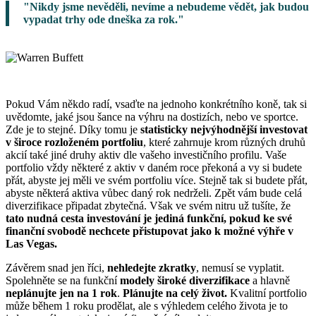
"Nikdy jsme nevěděli, nevíme a nebudeme vědět, jak budou
vypadat trhy ode dneška za rok."
Pokud Vám někdo radí, vsaďte na jednoho konkrétního koně, tak si
uvědomte, jaké jsou šance na výhru na dostizích, nebo ve sportce.
Zde je to stejné. Díky tomu je
statisticky nejvýhodnější investovat
v široce rozloženém portfoliu
, které zahrnuje krom různých druhů
akcií také jiné druhy aktiv dle vašeho investičního profilu. Vaše
portfolio vždy některé z aktiv v daném roce překoná a vy si budete
přát, abyste jej měli ve svém portfoliu více. Stejně tak si budete přát,
abyste některá aktiva vůbec daný rok nedrželi. Zpět vám bude celá
diverzifikace připadat zbytečná. Však ve svém nitru už tušíte, že
tato nudná cesta investování je jediná funkční, pokud ke své
finanční svobodě nechcete přistupovat jako k možné výhře v
Las Vegas.
Závěrem snad jen říci,
nehledejte zkratky
, nemusí se vyplatit.
Spolehněte se na funkční
modely široké diverzifikace
a hlavně
neplánujte jen na 1 rok
.
Plánujte na celý život.
Kvalitní portfolio
může během 1 roku prodělat, ale s výhledem celého života je to