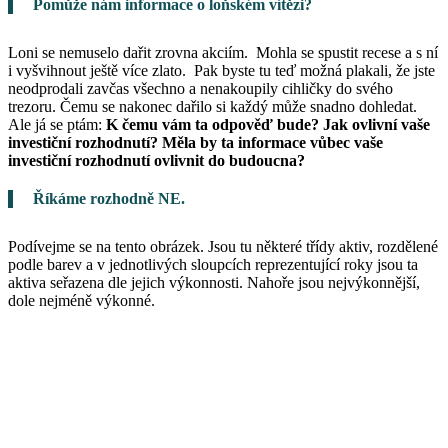
Pomůže nám informace o loňském vítězi?
Loni se nemuselo dařit zrovna akciím. Mohla se spustit recese a s ní
i vyšvihnout ještě více zlato. Pak byste tu teď možná plakali, že jste
neodprodali zavčas všechno a nenakoupily cihličky do svého
trezoru. Čemu se nakonec dařilo si každý může snadno dohledat.
Ale já se ptám:
K čemu vám ta odpověď bude?
Jak ovlivní vaše
investiční rozhodnutí? Měla by ta informace vůbec vaše
investiční rozhodnutí ovlivnit do budoucna?
Říkáme rozhodně NE.
Podívejme se na tento obrázek. Jsou tu některé třídy aktiv, rozdělené
podle barev a v jednotlivých sloupcích reprezentující roky jsou ta
aktiva seřazena dle jejich výkonnosti. Nahoře jsou nejvýkonnější,
dole nejméně výkonné.