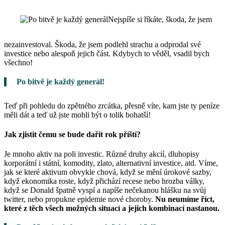
Nejspíše si říkáte, škoda, že jsem
nezainvestoval. Škoda, že jsem podlehl strachu a odprodal své
investice nebo alespoň jejich část. Kdybych to věděl, vsadil bych
všechno!
Po bitvě je každý generál!
Teď při pohledu do zpětného zrcátka, přesně víte, kam jste ty peníze
měli dát a teď už jste mohli být o tolik bohatší!
Jak zjistit čemu se bude dařit rok příští?
Je mnoho aktiv na poli investic. Různé druhy akcií, dluhopisy
korporátní i státní, komodity, zlato, alternativní investice, atd. Víme,
jak se které aktivum obvykle chová, když se mění úrokové sazby,
když ekonomika roste, když přichází recese nebo hrozba války,
když se Donald špatně vyspí a napíše nečekanou hlášku na svůj
twitter, nebo propukne epidemie nové choroby.
Nu neumíme říct,
které z těch všech možných situací a jejich kombinací nastanou.