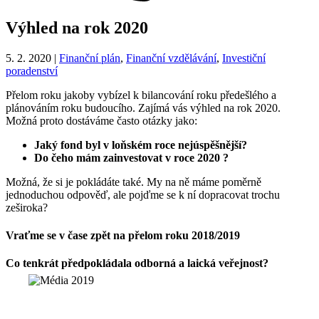
Výhled na rok 2020
5. 2. 2020
|
Finanční plán
,
Finanční vzdělávání
,
Investiční
poradenství
Přelom roku jakoby vybízel k bilancování roku předešlého a
plánováním roku budoucího. Zajímá vás výhled na rok 2020.
Možná proto dostáváme často otázky jako:
Jaký fond byl v loňském roce nejúspěšnější?
Do čeho mám zainvestovat v roce 2020 ?
Možná, že si je pokládáte také. My na ně máme poměrně
jednoduchou odpověď, ale pojďme se k ní dopracovat trochu
zeširoka?
Vraťme se v čase zpět na přelom roku 2018/2019
Co tenkrát předpokládala odborná a laická veřejnost?