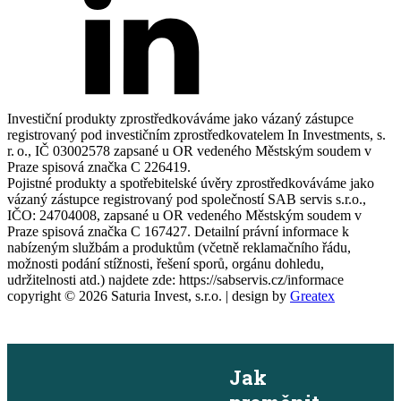
Investiční produkty zprostředkováváme jako vázaný zástupce
registrovaný pod investičním zprostředkovatelem In Investments, s.
r. o., IČ 03002578 zapsané u OR vedeného Městským soudem v
Praze spisová značka C 226419.
Pojistné produkty a spotřebitelské úvěry zprostředkováváme jako
vázaný zástupce registrovaný pod společností SAB servis s.r.o.,
IČO: 24704008, zapsané u OR vedeného Městským soudem v
Praze spisová značka C 167427. Detailní právní informace k
nabízeným službám a produktům (včetně reklamačního řádu,
možnosti podání stížnosti, řešení sporů, orgánu dohledu,
udržitelnosti atd.) najdete zde: https://sabservis.cz/informace
copyright ©
2026
Saturia Invest, s.r.o. | design by
Greatex
×
Jak