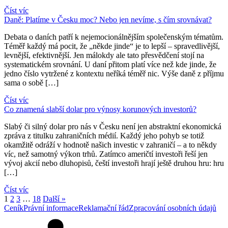
Číst víc
Daně: Platíme v Česku moc? Nebo jen nevíme, s čím srovnávat?
Debata o daních patří k nejemocionálnějším společenským tématům.
Téměř každý má pocit, že „někde jinde“ je to lepší – spravedlivější,
levnější, efektivnější. Jen málokdy ale tato přesvědčení stojí na
systematickém srovnání. U daní přitom platí více než kde jinde, že
jedno číslo vytržené z kontextu neříká téměř nic. Výše daně z příjmu
sama o sobě […]
Číst víc
Co znamená slabší dolar pro výnosy korunových investorů?
Slabý či silný dolar pro nás v Česku není jen abstraktní ekonomická
zpráva z titulku zahraničních médií. Každý jeho pohyb se totiž
okamžitě odráží v hodnotě našich investic v zahraničí – a to někdy
víc, než samotný výkon trhů. Zatímco američtí investoři řeší jen
vývoj akcií nebo dluhopisů, čeští investoři hrají ještě druhou hru: hru
[…]
Číst víc
1
2
3
…
18
Další »
Ceník
Právní informace
Reklamační řád
Zpracování osobních údajů