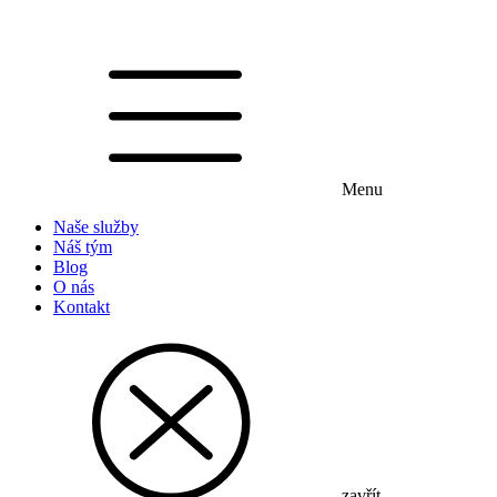
Menu
Naše služby
Náš tým
Blog
O nás
Kontakt
zavřít