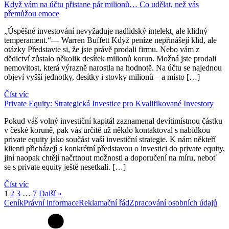
Když vám na účtu přistane pár milionů… Co udělat, než vás
přemůžou emoce
„Úspěšné investování nevyžaduje nadlidský intelekt, ale klidný
temperament.“— Warren Buffett Když peníze nepřinášejí klid, ale
otázky Představte si, že jste právě prodali firmu. Nebo vám z
dědictví zůstalo několik desítek milionů korun. Možná jste prodali
nemovitost, která výrazně narostla na hodnotě. Na účtu se najednou
objeví vyšší jednotky, desítky i stovky milionů – a místo […]
Číst víc
Private Equity: Strategická Investice pro Kvalifikované Investory
Pokud váš volný investiční kapitál zaznamenal devítimístnou částku
v české koruně, pak vás určitě už někdo kontaktoval s nabídkou
private equity jako součást vaší investiční strategie. K nám někteří
klienti přicházejí s konkrétní představou o investici do private equity,
jiní naopak chtějí načrtnout možnosti a doporučení na míru, neboť
se s private equity ještě nesetkali. […]
Číst víc
1
2
3
…
7
Další »
Ceník
Právní informace
Reklamační řád
Zpracování osobních údajů