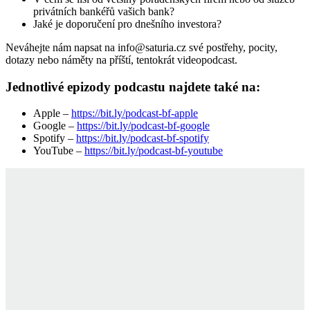
privátních bankéřů vašich bank?
Jaké je doporučení pro dnešního investora?
Neváhejte nám napsat na info@saturia.cz své postřehy, pocity,
dotazy nebo náměty na příští, tentokrát videopodcast.
Jednotlivé epizody podcastu najdete také na:
Apple –
https://bit.ly/podcast-bf-apple
Google –
https://bit.ly/podcast-bf-google
Spotify –
https://bit.ly/podcast-bf-spotify
YouTube –
https://bit.ly/podcast-bf-youtube