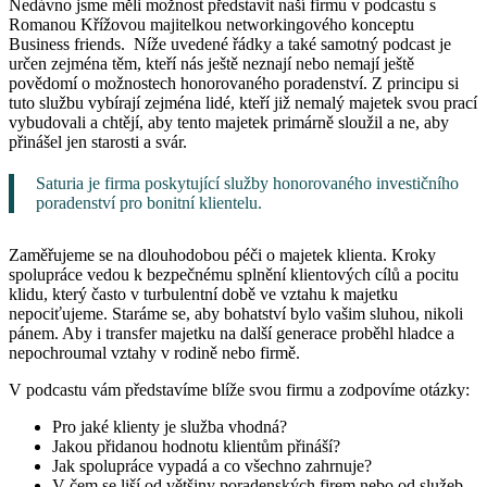
Nedávno jsme měli možnost představit naší firmu v podcastu s
Romanou Křížovou majitelkou networkingového konceptu
Business friends. Níže uvedené řádky a také samotný podcast je
určen zejména těm, kteří nás ještě neznají nebo nemají ještě
povědomí o možnostech honorovaného poradenství. Z principu si
tuto službu vybírají zejména lidé, kteří již nemalý majetek svou prací
vybudovali a chtějí, aby tento majetek primárně sloužil a ne, aby
přinášel jen starosti a svár.
Saturia je firma poskytující služby honorovaného investičního
poradenství pro bonitní klientelu.
Zaměřujeme se na dlouhodobou péči o majetek klienta. Kroky
spolupráce vedou k bezpečnému splnění klientových cílů a pocitu
klidu, který často v turbulentní době ve vztahu k majetku
nepociťujeme. Staráme se, aby bohatství bylo vašim sluhou, nikoli
pánem. Aby i transfer majetku na další generace proběhl hladce a
nepochroumal vztahy v rodině nebo firmě.
V podcastu vám představíme blíže svou firmu a zodpovíme otázky:
Pro jaké klienty je služba vhodná?
Jakou přidanou hodnotu klientům přináší?
Jak spolupráce vypadá a co všechno zahrnuje?
V čem se liší od většiny poradenských firem nebo od služeb