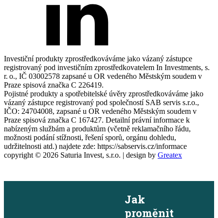
Investiční produkty zprostředkováváme jako vázaný zástupce
registrovaný pod investičním zprostředkovatelem In Investments, s.
r. o., IČ 03002578 zapsané u OR vedeného Městským soudem v
Praze spisová značka C 226419.
Pojistné produkty a spotřebitelské úvěry zprostředkováváme jako
vázaný zástupce registrovaný pod společností SAB servis s.r.o.,
IČO: 24704008, zapsané u OR vedeného Městským soudem v
Praze spisová značka C 167427. Detailní právní informace k
nabízeným službám a produktům (včetně reklamačního řádu,
možnosti podání stížnosti, řešení sporů, orgánu dohledu,
udržitelnosti atd.) najdete zde: https://sabservis.cz/informace
copyright ©
2026
Saturia Invest, s.r.o. | design by
Greatex
×
Jak
proměnit