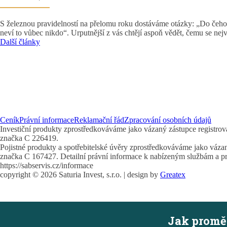
Kdo ví, jak bude vypadat rok 2024?
S železnou pravidelností na přelomu roku dostáváme otázky: „Do čeho 
neví to vůbec nikdo“. Urputnější z vás chtějí aspoň vědět, čemu se nej
Další články
Ceník
Právní informace
Reklamační řád
Zpracování osobních údajů
Investiční produkty zprostředkováváme jako vázaný zástupce registro
značka C 226419.
Pojistné produkty a spotřebitelské úvěry zprostředkováváme jako váz
značka C 167427. Detailní právní informace k nabízeným službám a prod
https://sabservis.cz/informace
copyright ©
2026
Saturia Invest, s.r.o. | design by
Greatex
×
Jak promě