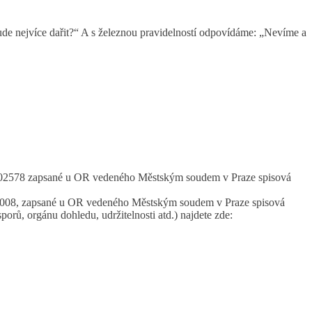
ude nejvíce dařit?“ A s železnou pravidelností odpovídáme: „Nevíme a
 03002578 zapsané u OR vedeného Městským soudem v Praze spisová
4704008, zapsané u OR vedeného Městským soudem v Praze spisová
rů, orgánu dohledu, udržitelnosti atd.) najdete zde: