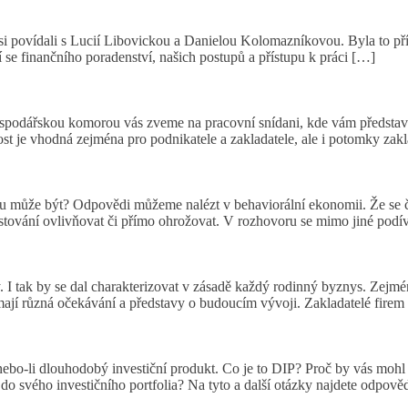
mu poradenství
i povídali s Lucií Libovickou a Danielou Kolomazníkovou. Byla to příje
í se finančního poradenství, našich postupů a přístupu k práci […]
ářskou komorou vás zveme na pracovní snídani, kde vám představíme 
ost je vhodná zejména pro podnikatele a zakladatele, ale i potomky zak
du může být? Odpovědi můžeme nalézt v behaviorální ekonomii. Že se č
estování ovlivňovat či přímo ohrožovat. V rozhovoru se mimo jiné pod
I tak by se dal charakterizovat v zásadě každý rodinný byznys. Zejmén
ají různá očekávání a představy o budoucím vývoji. Zakladatelé firem s
 nebo-li dlouhodobý investiční produkt. Co je to DIP? Proč by vás mo
o svého investičního portfolia? Na tyto a další otázky najdete odpov