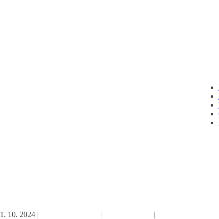
1. 10. 2024
|
Odpočinkové čtení
|
Osobní finance
|
Vlog