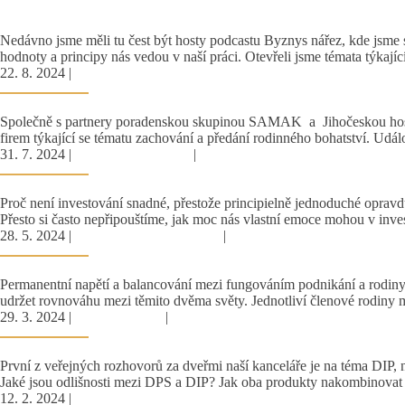
Hodnoty, emoce a trendy: Rozhovor o našem přístupu k finanční
Nedávno jsme měli tu čest být hosty podcastu Byznys nářez, kde jsme s
hodnoty a principy nás vedou v naší práci. Otevřeli jsme témata týkajíc
22. 8. 2024
|
Akce
Zajistěte budoucnost rodinného bohatství - Pracovní snídaně
Společně s partnery poradenskou skupinou SAMAK a Jihočeskou hospod
firem týkající se tématu zachování a předání rodinného bohatství. Udál
31. 7. 2024
|
Finanční vzdělávání
|
Osobní finance
Investování je jednoduché, ale ne snadné.
Proč není investování snadné, přestože principielně jednoduché oprav
Přesto si často nepřipouštíme, jak moc nás vlastní emoce mohou v inv
28. 5. 2024
|
Doporučujeme k přečtení
|
Rodinná firma
Úspěšné předání štafety: mezigenerační obměna rodinné firmy
Permanentní napětí a balancování mezi fungováním podnikání a rodiny. 
udržet rovnováhu mezi těmito dvěma světy. Jednotliví členové rodiny m
29. 3. 2024
|
Osobní finance
|
Produkty a péče
Dlouhodobý Investiční Produkt (DIP)
První z veřejných rozhovorů za dveřmi naší kanceláře je na téma DIP,
Jaké jsou odlišnosti mezi DPS a DIP? Jak oba produkty nakombinovat d
12. 2. 2024
|
Osobní finance