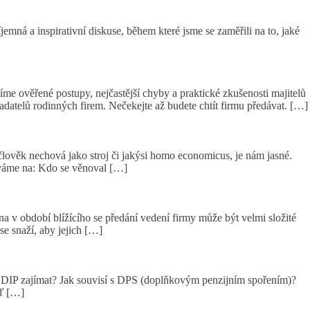
mná a inspirativní diskuse, během které jsme se zaměřili na to, jaké
ověřené postupy, nejčastější chyby a praktické zkušenosti majitelů
ladatelů rodinných firem. Nečekejte až budete chtít firmu předávat. […]
lověk nechová jako stroj či jakýsi homo economicus, je nám jasné.
íváme na: Kdo se věnoval […]
a v období blížícího se předání vedení firmy může být velmi složité
e snaží, aby jejich […]
hl DIP zajímat? Jak souvisí s DPS (doplňkovým penzijním spořením)?
ěď […]