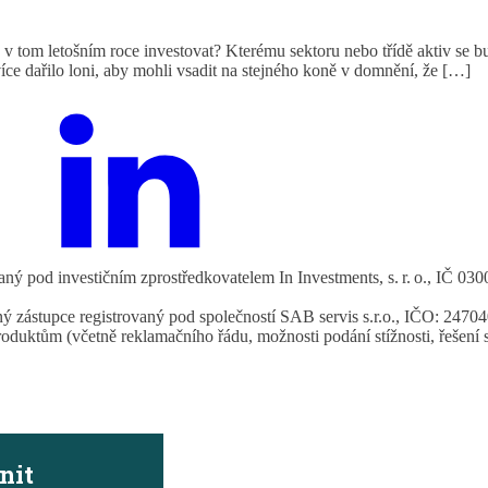
v tom letošním roce investovat? Kterému sektoru nebo třídě aktiv se b
více dařilo loni, aby mohli vsadit na stejného koně v domnění, že […]
vaný pod investičním zprostředkovatelem In Investments, s. r. o., IČ
aný zástupce registrovaný pod společností SAB servis s.r.o., IČO: 2
uktům (včetně reklamačního řádu, možnosti podání stížnosti, řešení spo
nit