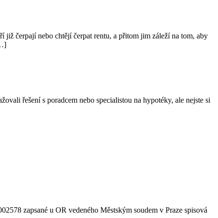
ž čerpají nebo chtějí čerpat rentu, a přitom jim záleží na tom, aby
…]
žovali řešení s poradcem nebo specialistou na hypotéky, ale nejste si
IČ 03002578 zapsané u OR vedeného Městským soudem v Praze spisová