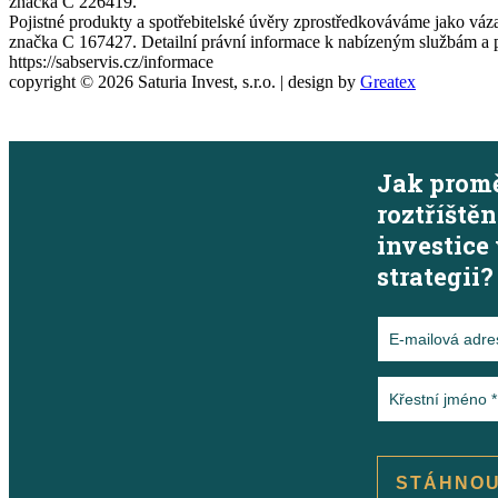
značka C 226419.
Pojistné produkty a spotřebitelské úvěry zprostředkováváme jako vá
značka C 167427. Detailní právní informace k nabízeným službám a pro
https://sabservis.cz/informace
copyright ©
2026
Saturia Invest, s.r.o. | design by
Greatex
×
Jak prom
roztříště
investice
strategii?
STÁHNOU