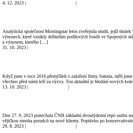
4. 12. 2023
|
Doporučujeme k přečtení
|
Finanční vzdělávání
Mezery ve výnosech
Analytická společnost Morningstar letos zveřejnila studii, jejíž ti
výnosech, které vznikly držitelům podílových fondů ve Spojených st
a výnosem, kterého […]
31. 10. 2023
|
Odpočinkové čtení
Chcete zažít výjimečnou spolupráci? Poznejte náš příběh!
Když jsme v roce 2016 přemýšleli o založení firmy Saturia, měli jsme 
všechno před námi leží za výzvy. Tou aktuální je hledání nových kol
13. 10. 2023
|
Finanční vzdělávání
|
Produkty a péče
Pracujte chytře s úročenou hotovostí
Dne 27. 9. 2023 ponechala ČNB základní dvoutýdenní repo sazbu na 7 %
vějičkou mnoha poradců na nové klienty. Poptávku po konzervativní
29. 8. 2023
|
Doporučujeme k přečtení
|
Osobní finance