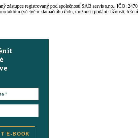
zaný zástupce registrovaný pod společností SAB servis s.r.o., IČO: 
duktům (včetně reklamačního řádu, možnosti podání stížnosti, řešení s
ěnit
né
 ve
T E-BOOK