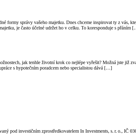
 formy správy vašeho majetku. Dnes chceme inspirovat ty z vás, kteří ji
ajetku, je často účelné udržet ho v celku. To koresponduje s přáním [
nostech, jak tenhle životní krok co nejlépe vyřešit? Možná jste již zva
polupráce s hypotečním poradcem nebo specialistou dává […]
ovaný pod investičním zprostředkovatelem In Investments, s. r. o., 