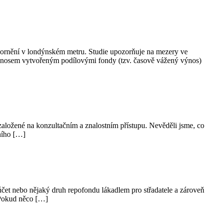
pozornění v londýnském metru. Studie upozorňuje na mezery ve
 výnosem vytvořeným podílovými fondy (tzv. časově vážený výnos)
, založené na konzultačním a znalostním přístupu. Nevěděli jsme, co
čního […]
účet nebo nějaký druh repofondu lákadlem pro střadatele a zároveň
 Pokud něco […]