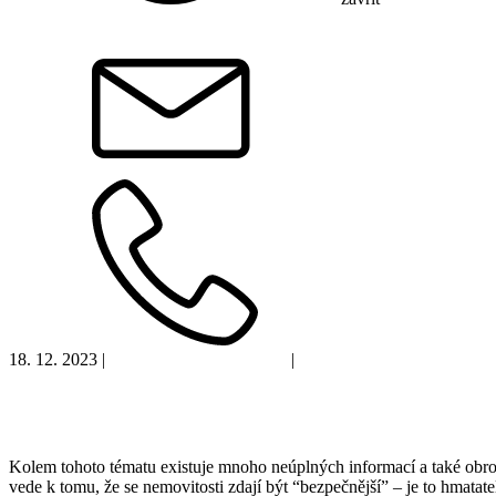
18. 12. 2023
|
Doporučujeme k přečtení
|
Finanční vzdělávání
Nemovitosti či akcie?
Kolem tohoto tématu existuje mnoho neúplných informací a také obrovs
vede k tomu, že se nemovitosti zdají být “bezpečnější” – je to hmata