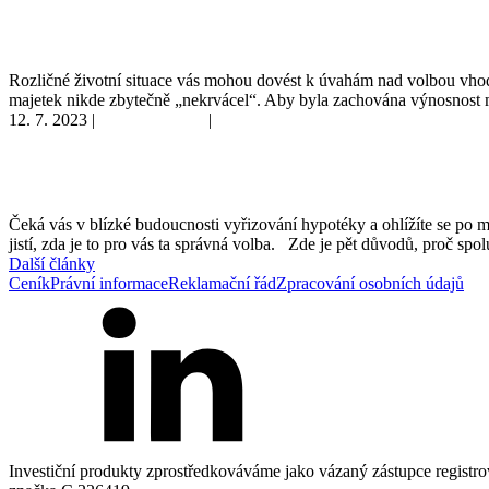
Rentiérská inspirace – Norský ropný fond
Rozličné životní situace vás mohou dovést k úvahám nad volbou vhodné
majetek nikde zbytečně „nekrvácel“. Aby byla zachována výnosnost m
12. 7. 2023
|
Osobní finance
|
Produkty a péče
5 + 1 důvodů proč řešit hypotéku se specialistou
Čeká vás v blízké budoucnosti vyřizování hypotéky a ohlížíte se po mož
jistí, zda je to pro vás ta správná volba. Zde je pět důvodů, proč s
Další články
Ceník
Právní informace
Reklamační řád
Zpracování osobních údajů
Investiční produkty zprostředkováváme jako vázaný zástupce registr