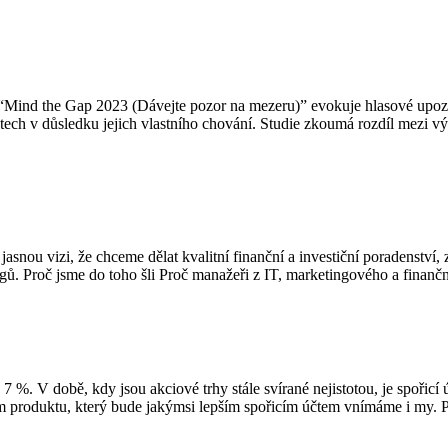
tulek “Mind the Gap 2023 (Dávejte pozor na mezeru)” evokuje hlasové u
átech v důsledku jejich vlastního chování. Studie zkoumá rozdíl mezi
jasnou vizi, že chceme dělat kvalitní finanční a investiční poradenství
egů. Proč jsme do toho šli Proč manažeři z IT, marketingového a finan
. V době, kdy jsou akciové trhy stále svírané nejistotou, je spořicí 
m produktu, který bude jakýmsi lepším spořicím účtem vnímáme i my.