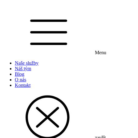
Menu
Naše služby
Náš tým
Blog
O nás
Kontakt
zavřít